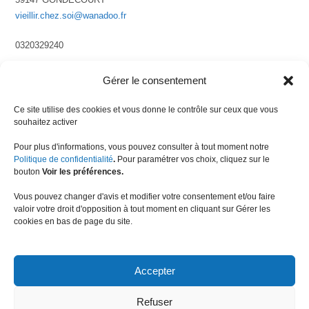
vieillir.chez.soi@wanadoo.fr
0320329240
Gérer le consentement
Ce site utilise des cookies et vous donne le contrôle sur ceux que vous
souhaitez activer
Pour plus d'informations, vous pouvez consulter à tout moment notre
Politique de confidentialité
.
Pour paramétrer vos choix, cliquez sur le
bouton
Voir les préférences.
Vous pouvez changer d'avis et modifier votre consentement et/ou faire
valoir votre droit d'opposition à tout moment en cliquant sur Gérer les
cookies en bas de page du site.
Association Vieillir chez soi
16 rue Désiré Ringot
Accepter
59147 GONDECOURT
vieillir.chez.soi@wanadoo.fr
Refuser